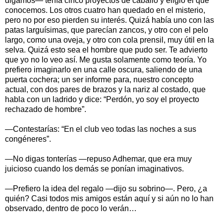
digamos— tenía cinco proyectos de caballo y eligió el que
conocemos. Los otros cuatro han quedado en el misterio,
pero no por eso pierden su interés. Quizá había uno con las
patas larguísimas, que parecían zancos, y otro con el pelo
largo, como una oveja, y otro con cola prensil, muy útil en la
selva. Quizá esto sea el hombre que pudo ser. Te advierto
que yo no lo veo así. Me gusta solamente como teoría. Yo
prefiero imaginarlo en una calle oscura, saliendo de una
puerta cochera; un ser informe para, nuestro concepto
actual, con dos pares de brazos y la nariz al costado, que
habla con un ladrido y dice: “Perdón, yo soy el proyecto
rechazado de hombre”.
—Contestarías: “En el club veo todas las noches a sus
congéneres”.
—No digas tonterías —repuso Adhemar, que era muy
juicioso cuando los demás se ponían imaginativos.
—Prefiero la idea del regalo —dijo su sobrino—. Pero, ¿a
quién? Casi todos mis amigos están aquí y si aún no lo han
observado, dentro de poco lo verán…