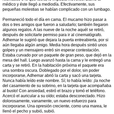
médico y éste llegó a mediodía. Efectivamente, sus
pequeñas molestias se habían complicado con un lumbago.
Permaneció todo el día en cama. El mucamo hizo pasar a
dos o tres amigos que fueron a saludarlo; también llegaron
algunos regalos. A las nueve de la noche aquél se retiró,
después de solicitarle permiso para ir al cinematógrafo.
Adhemar le sugirió que dejara la puerta entreabierta, por si
aún llegaba algún amigo. Media hora después sintió unos
golpes y un mensajero entró sin esperar contestación.
Estaba curvado por un paquete de gran peso, que dejó en la
mesa del hall. Luego avanzó hasta la cama y le entregó una
carta y se retiró. En la habitación próxima el paquete era
una sombra oscura. Doblegado por el dolor, sin poder
incorporarse, Adhemar abrió la carta y sacó una tarjeta.
Nunca había leído este nombre. Sí; lo había leído: ¡la noche
del casamiento de su sobrino, en la tarjeta que acompañaba
al busto! Con ansiedad, estiró el brazo y tomó el teléfono.
Acercó el auricular a su oído; estaba desconectado. Hizo
dolorosamente, vanamente, un nuevo esfuerzo para
incorporarse. Una opresión creciente, como una marea, le
llenó el pecho y subió, subió.