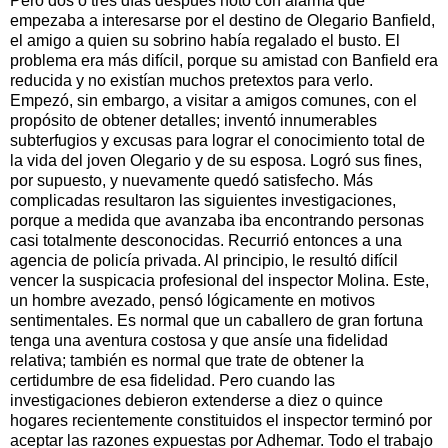
Pero dos o tres días después notó con alarma que
empezaba a interesarse por el destino de Olegario Banfield,
el amigo a quien su sobrino había regalado el busto. El
problema era más difícil, porque su amistad con Banfield era
reducida y no existían muchos pretextos para verlo.
Empezó, sin embargo, a visitar a amigos comunes, con el
propósito de obtener detalles; inventó innumerables
subterfugios y excusas para lograr el conocimiento total de
la vida del joven Olegario y de su esposa. Logró sus fines,
por supuesto, y nuevamente quedó satisfecho. Más
complicadas resultaron las siguientes investigaciones,
porque a medida que avanzaba iba encontrando personas
casi totalmente desconocidas. Recurrió entonces a una
agencia de policía privada. Al principio, le resultó difícil
vencer la suspicacia profesional del inspector Molina. Este,
un hombre avezado, pensó lógicamente en motivos
sentimentales. Es normal que un caballero de gran fortuna
tenga una aventura costosa y que ansíe una fidelidad
relativa; también es normal que trate de obtener la
certidumbre de esa fidelidad. Pero cuando las
investigaciones debieron extenderse a diez o quince
hogares recientemente constituidos el inspector terminó por
aceptar las razones expuestas por Adhemar. Todo el trabajo