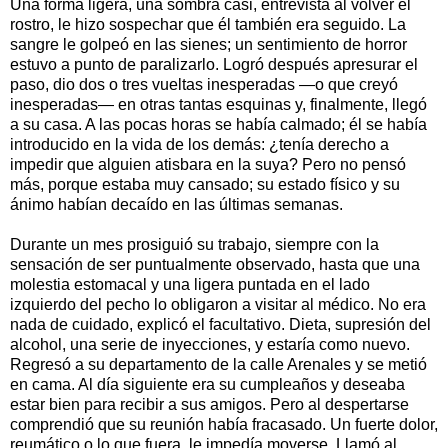
Una forma ligera, una sombra casi, entrevista al volver el
rostro, le hizo sospechar que él también era seguido. La
sangre le golpeó en las sienes; un sentimiento de horror
estuvo a punto de paralizarlo. Logró después apresurar el
paso, dio dos o tres vueltas inesperadas —o que creyó
inesperadas— en otras tantas esquinas y, finalmente, llegó
a su casa. A las pocas horas se había calmado; él se había
introducido en la vida de los demás: ¿tenía derecho a
impedir que alguien atisbara en la suya? Pero no pensó
más, porque estaba muy cansado; su estado físico y su
ánimo habían decaído en las últimas semanas.
Durante un mes prosiguió su trabajo, siempre con la
sensación de ser puntualmente observado, hasta que una
molestia estomacal y una ligera puntada en el lado
izquierdo del pecho lo obligaron a visitar al médico. No era
nada de cuidado, explicó el facultativo. Dieta, supresión del
alcohol, una serie de inyecciones, y estaría como nuevo.
Regresó a su departamento de la calle Arenales y se metió
en cama. Al día siguiente era su cumpleaños y deseaba
estar bien para recibir a sus amigos. Pero al despertarse
comprendió que su reunión había fracasado. Un fuerte dolor,
reumático o lo que fuera, le impedía moverse. Llamó al