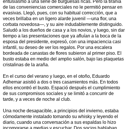
entusiasmo a una serie de burguesas ricas. Pero la tiranía
de las conveniencias comerciales no le permitió pensar en
evasivas. Llegó, pues, con su habitual corrección, que a
veces brillaba en un ligero alarde juvenil —una flor, una
corbata novedosa—, y su aire indudablemente distinguido.
Saludó a los dueños de casa y a los novios, y luego, sin dar
tiempo a las presentaciones que ya afluían a la boca de la
esposa del presidente, expresó, con una impaciencia casi
infantil, su deseo de ver los regalos. Por una escalera
bordeada de canastas de flores subieron al primer piso. El
busto estaba en medio del amplio salón, bajo las plaquetas
cristalinas de la araña.
En el curso del verano y luego, en el otoño, Eduardo
Adhemar asistió a dos o tres casamientos más. En todos
ellos encontró el busto. Espació después el cumplimiento
de sus compromisos sociales y se limitó a concurrir de
tarde, y a veces de noche al club.
Una noche desapacible, a principios del invierno, estaba
cómodamente instalado tomando su whisky y leyendo el
diario, cuando una conversación a sus espaldas lo hizo
incorporarse a medias y escuchar. Dos socios hablaban