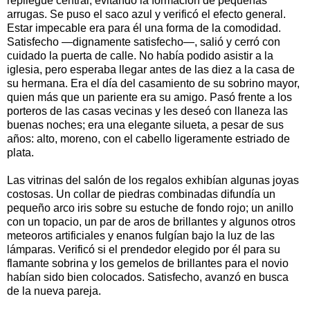
repliegue central, evitando la formación de pequeñas
arrugas. Se puso el saco azul y verificó el efecto general.
Estar impecable era para él una forma de la comodidad.
Satisfecho —dignamente satisfecho—, salió y cerró con
cuidado la puerta de calle. No había podido asistir a la
iglesia, pero esperaba llegar antes de las diez a la casa de
su hermana. Era el día del casamiento de su sobrino mayor,
quien más que un pariente era su amigo. Pasó frente a los
porteros de las casas vecinas y les deseó con llaneza las
buenas noches; era una elegante silueta, a pesar de sus
años: alto, moreno, con el cabello ligeramente estriado de
plata.
Las vitrinas del salón de los regalos exhibían algunas joyas
costosas. Un collar de piedras combinadas difundía un
pequeño arco iris sobre su estuche de fondo rojo; un anillo
con un topacio, un par de aros de brillantes y algunos otros
meteoros artificiales y enanos fulgían bajo la luz de las
lámparas. Verificó si el prendedor elegido por él para su
flamante sobrina y los gemelos de brillantes para el novio
habían sido bien colocados. Satisfecho, avanzó en busca
de la nueva pareja.