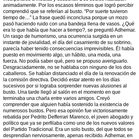
animadamente. Por los escasos términos que logró percibir
comprendió que se referían al busto. “Por suerte tuvieron
tiempo de…” La frase quedó inconclusa porque un mozo
pasó haciendo ruido con una bandeja llena de vasos. ¿Qué
era lo que había que hacer a tiempo?, se preguntó Adhemar.
Un rasgo de humorismo, una ocurrencia surgida en un
instante de jovialidad, el día del casamiento de su sobrino,
parecía haber tenido consecuencias imprevisibles. Él había
puesto en movimiento algo, un hábito, una moda, una
fuerza. No podía saber qué, pero se propuso averiguarlo.
Desgraciadamente, no se hablaba con ninguno de los dos
caballeros. Se habían distanciado el día de la renovación de
la comisión directiva. Decidió estar atento en los días
sucesivos por si lograba sorprender nuevas alusiones al
busto. Una tarde llegó al salón en el momento en que
terminaba una charla entre varios amigos. Creyó
comprender que alguien había sostenido la existencia de
numerosos bustos. Pero esa opinión fue victoriosamente
rebatida por Pedrito Defferrari Marenco, el joven abogado y
político que ya se perfilaba como uno de los nuevos valores
del Partido Tradicional. Era un solo busto, del que todos se
desprendían nerviosamente, apenas recibido. Adhemar, en